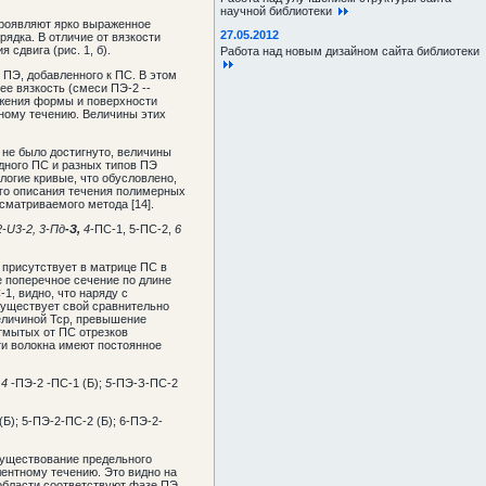
научной библиотеки
проявляют ярко выраженное
27.05.2012
ядка. В отличие от вязкости
сдвига (рис. 1, б).
Работа над новым дизайном сайта библиотеки
 ПЭ, добавленного к ПС. В этом
ее вязкость (смеси ПЭ-2 --
ажения формы и поверхности
ному течению. Величины этих
 не было достигнуто, величины
 одного ПС и разных типов ПЭ
логие кривые, что обусловлено,
ого описания течения полимерных
матриваемого метода [14].
-U3-2, 3-Пд
-З,
4
-ПС-1, 5-ПС-2,
6
 присутствует в матрице ПС в
 поперечное сечение по длине
1, видно, что наряду с
существует свой сравнительно
величиной Тср, превышение
тмытых от ПС отрезков
ти волокна имеют постоянное
;
4
-ПЭ-2 -ПС-1 (Б);
5-
ПЭ-З-ПС-2
(Б); 5-ПЭ-2-ПС-2 (Б); 6-ПЭ-2-
существование предельного
лентному течению. Это видно на
 области соответствуют фазе ПЭ.