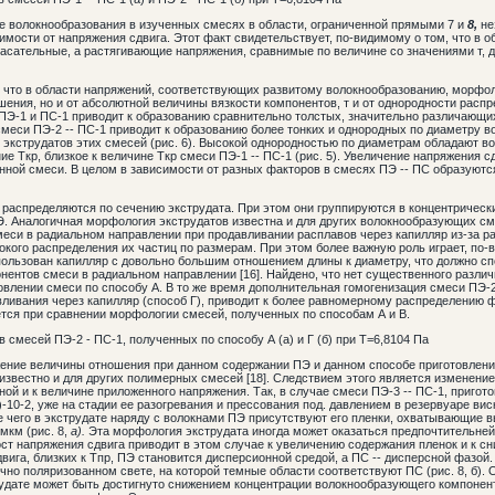
 волокнообразования в изученных смесях в области, ограниченной прямыми 7 и
8,
не
мости от напряжения сдвига. Этот факт свидетельствует, по-видимому о том, что в 
 касательные, а растягивающие напряжения, сравнимые по величине со значениями т,
 что в области напряжений, соответствующих развитому волокнообразованию, морфол
шения, но и от абсолютной величины вязкости компонентов, т и от однородности расп
ПЭ-1 и ПС-1 приводит к образованию сравнительно толстых, значительно различающи
меси ПЭ-2 -- ПС-1 приводит к образованию более тонких и однородных по диаметру во
экструдатов этих смесей (рис. 6). Высокой однородностью по диаметрам обладают во
е Ткр, близкое к величине Ткр смеси ПЭ-1 -- ПС-1 (рис. 5). Увеличение напряжения сд
анной смеси. В целом в зависимости от разных факторов в смесях ПЭ -- ПС образуют
распределяются по сечению экструдата. При этом они группируются в концентрически
. Аналогичная морфология экструдатов известна и для других волокнообразующих сме
еси в радиальном направлении при продавливании расплавов через капилляр из-за р
окого распределения их частиц по размерам. При этом более важную роль играет, по-
пользован капилляр с довольно большим отношением длины к диаметру, что должно с
ентов смеси в радиальном направлении [16]. Найдено, что нет существенного разли
овлении смеси по способу А. В то же время дополнительная гомогенизация смеси ПЭ-2
авливания через капилляр (способ Г), приводит к более равномерному распределению 
ется при сравнении морфологии смесей, полученных по способам А и В.
в смесей ПЭ-2 - ПС-1, полученных по способу А (а) и Г (б) при Т=6,8104 Па
жение величины отношения
при данном содержании ПЭ и данном способе приготовлени
известно и для других полимерных смесей [18]. Следствием этого является изменени
ой и к величине приложенного напряжения. Так, в случае смеси ПЭ-3 -- ПС-1, пригото
10-2, уже на стадии ее разогревания и прессования под. давлением в резервуаре ви
 чего в экструдате наряду с волокнами ПЭ присутствуют его пленки, охватывающие 
мкм (рис. 8,
а).
Эта морфология экструдата иногда может оказаться предпочтительней
Рост напряжения сдвига приводит в этом случае к увеличению содержания пленок и к с
вига, близких к Тпр, ПЭ становится дисперсионной средой, а ПС -- дисперсной фазой
ично поляризованном свете, на которой темные области соответствуют ПС (рис. 8, б). 
удате может быть достигнуто снижением концентрации волокнообразующего компонента