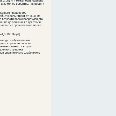
ия
Цпэ/цпс
и может быть оценена
 фаз менее вероятно, приводит к
сложным процессом,
ейшую роль играет отношение
я вязкости волокнообразующего
шения до величины в десятки и
чиная с их сравнительно малых
Т=1,0-105 Па
(б)
иводит к образованию
зуется при практически
ению к вязкости второго
бщенного графика
ров сравнительно слабо влияет