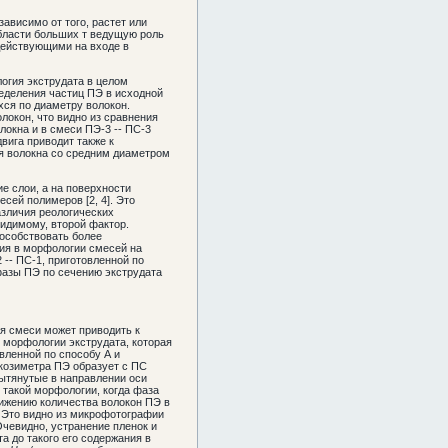
зависимо от того, растет или
области больших т ведущую роль
 действующими на входе в
огия экструдата в целом
ределения частиц ПЭ в исходной
хся по диаметру волокон.
локон, что видно из сравнения
локна и в смеси ПЭ-3 -- ПС-3
вига приводит также к
ся волокна со средним диаметром
е слои, а на поверхности
сей полимеров [2, 4]. Это
азличия реологических
видимому, второй фактор.
пособствовать более
чия в морфологии смесей на
 -- ПС-1, приготовленной по
фазы ПЭ по сечению экструдата
я смеси может приводить к
е морфологии экструдата, которая
вленной по способу А и
скозиметра ПЭ образует с ПС
вытянутые в направлении оси
 такой морфологии, когда фаза
нижению количества волокон ПЭ в
. Это видно из микрофотографии
Очевидно, устранение пленок и
 до такого его содержания в