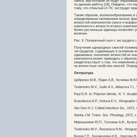
смеси, при котором он будет образов
по данным работы [18]. Найдено, что п
тому, что отмытый от ПС экструдат пра
Таким образом, волокнообразование в 
определяемым наложением многих факт
вязкостей компонентов смеси и морфо
компонента к вязкости второго компоне
более раз меньше единицы позволяет р
величин.
Рис. 8. Поперечный скол с экструдата 
Получение однородных смесей полимер
экструдатов, содержащих в основном в
одинаковых значениях вязкостей их ко
компонента может приводить к образо
свидетельствует о том, что изменение
на вязкостные свойства смесей. Опред
Литература
Цебренко М.В., Юдин А.В., Кучинка М.Ю., 
Tsebrenko М.V., Judin А.V., Ablazova Т.I.,
Paul D.R. In: Polymer blends. N. Y.: Acade
Krasnikova N.P., Kotova E.V., Vinogradov G
Van Oen H.J. Colloid Interface Sci., 1972, 
Starita J.M. Trans. Soc. Pheology, 1972, v.
Мирошникое Ю.П., Голъман А.И., Кулезнев 
Tsebrenko М.V-, Rezanova N.М., Vinogrado
Белов Г.П., Богомолова Н.Б., Цветова В.И