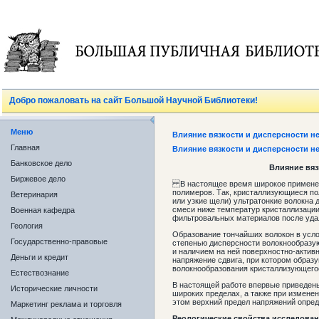
Добро пожаловать на сайт Большой Научной Библиотеки!
Меню
Влияние вязкости и дисперсности н
Главная
Влияние вязкости и дисперсности н
Банковское дело
Влияние вяз
Биржевое дело
В настоящее время широкое применен
полимеров. Так, кристаллизующиеся по
Ветеринария
или узкие щели) ультратонкие волокна 
смеси ниже температур кристаллизации
Военная кафедра
фильтровальных материалов после уда
Геология
Образование тончайших волокон в усл
Государственно-правовые
степенью дисперсности волокнообразую
и наличием на ней поверхностно-актив
Деньги и кредит
напряжение сдвига, при котором образу
волокнообразования кристаллизующегос
Естествознание
В настоящей работе впервые приведен
Исторические личности
широких пределах, а также при измене
этом верхний предел напряжений опред
Маркетинг реклама и торговля
Реологические
свойства
исследова