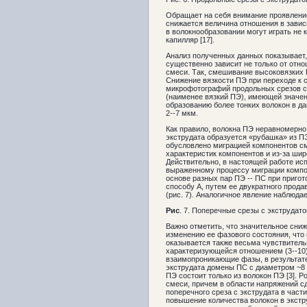
Обращает на себя внимание проявление
снижается величина отношения в зависи
в волокнообразовании могут играть не
капилляр [17].
Анализ полученных данных показывает,
существенно зависит не только от отно
смеси. Так, смешивание высоковязких 
Снижение вязкости ПЭ при переходе к с
микрофотографий продольных срезов с 
(наименее вязкий ПЭ), имеющей значени
образованию более тонких волокон в д
2--7 мкм.
Как правило, волокна ПЭ неравномерно 
экструдата образуется «рубашка» из ПЭ
обусловлено миграцией компонентов см
характеристик компонентов и из-за шир
Действительно, в настоящей работе ис
выраженному процессу миграции компон
основе разных пар ПЭ -- ПС при пригот
способу А, путем ее двукратного прод
(рис. 7). Аналогичное явление наблюда
Рис
. 7. Поперечные срезы с экструдато
Важно отметить, что значительное сни
изменению ее фазового состояния, что 
оказывается также весьма чувствительн
характеризующейся отношением (3--10)-
взаимопроникающие фазы, в результате
экструдата домены ПС с диаметром ~8 
ПЭ состоит только из волокон ПЭ [3]. 
смеси, причем в области напряжений сд
поперечного среза с экструдата в част
повышение количества волокон в экстр