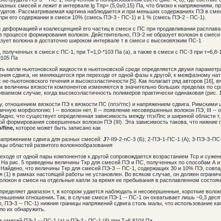
азных смесей и лежит в интервале lg Тпр= (5,0±0,15) Па, что близко к напряжениям, п
датов. Рассматриваемая картина наблюдается и при меньших содержаниях ПЭ в смес
ри его содержании в смеси 10% (смесь ПЭ-3 - ПС-1) и 1 % (смесь ПЭ-2 - ПС-1).
с деформацией и коалесценцией его частиц в смеси с ПС при продавливании расплава
в процессе формирования волокон. Действительно, ПЭ-2 не образует волокон в смеси
азует волокна в достаточно широком интервале т в смеси с высоковязким ПС-1
полученных в смеси с ПС-1, при Т=1,0-*103 Па (а), а также в смеси с ПС-3 при т=6,8-
0105 Па
ть капли ньютоновской жидкости в ньютоновской среде определяется двумя параметр
ения сдвига, не меняющегося при переходе от одной фазы к другой, к межфазному на
не-пьютоновского течения и высокоэластичности [5]. Как полагает ряд авторов [16], в
ак величины вязкости компонентов изменяются в значительно больших пределах по с
ваемом случае, когда высокоэластичность полимеров практически одинаковая (рис. 1,
у, отношением вязкости ПЭ к вязкости ПС (ппэ/тпс) и напряжением сдвига. Римскими
чную морфологию: I -- волокон нет, II -- появление несовершенных волокон ПЭ, III -
 Видно, что существует определенная зависимость между тпэ/Лпс и шириной области т,
ной формирования совершенных волокон ПЭ (III). Эта зависимость такова, что нижние г
o/fine,
которое может быть записано как
напряжением сдвига для разных смесей:
J
?-II9-2-nC-3 (Б); 2-ПЭ-1-ПС-1 (А); 3-ПЭ-З-ПС
ницы областей развитого волокнообразования
реходе от одной пары компонентов к другой сопровождается возрастанием Тср и сужен
 На рис. 5 приведены величины Ткр для смесей ПЭ и ПС, полученных по способам А и
. Найдено, что величины Ткр для смесей ПЭ-3 -- ПС-1, содержащих 30 и 10% ПЭ, совп
 (1) в рамках настоящей работы не установлен. Во всяком случае, он должен ограни
локон в смеси на отдельные капли за время ее пребывания в расплавленном состояни
определяет диапазон т, в котором удается наблюдать и несовершенные, короткие волокн
меньшении отношения
.
Так, в случае смеси ПЭ-1 -- ПС-1 он охватывает лишь ~0,3 дес
р, ПЭ-3 -- ПС-1) нижние границы напряжений сдвига столь малы, что использование к
ло их обнаружить.
 смесей ПЭ-1 -- ПС-1 (а) и ПЭ-2 - ПС-1 (б) при Т=6,8104 Па