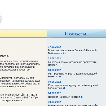
17.06.2012
Большое обновление Большой Научной
Библиотеки
смесях
12.06.2012
 основе смесей несовместимых
Конкурс в самом разгаре не пропустите
про-давливании через капилляры
Новости
 фиксируемые при охлаждении
использованы в качестве
08.06.2012
Мы проводим опрос, а также небольшой
конкурс
мпонентов, составом смеси,
яжением на границе раздела фаз
05.06.2012
тношение вязкостей обеих фаз и
Сена дизайна и структуры сайта научной
 оптимальным условием
библиотеки
04.06.2012
зменении вязкостей ПЭ и ПС в
Переезд на новый хостинг
вига
х
от --10 до --2-105 Па. При
ти струи в каналах.
30.05.2012
Работа над улучшением структуры сайта