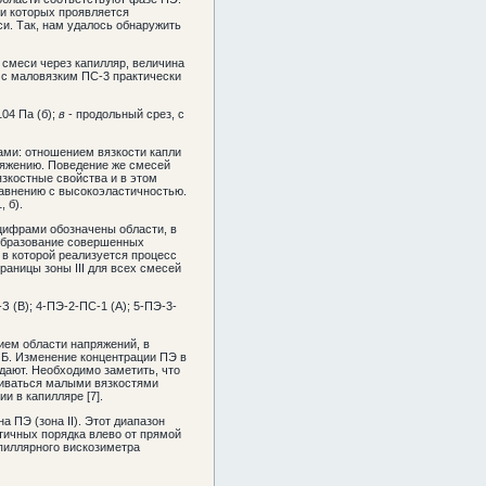
ри которых проявляется
и. Так, нам удалось обнаружить
 смеси через капилляр, величина
 с маловязким ПС-3 практически
104 Па (б);
в
- продольный срез, с
ами: отношением вязкости капли
тяжению. Поведение же смесей
язкостные свойства и в этом
равнению с высокоэластичностью.
 б).
 цифрами обозначены области, в
- образование совершенных
 в которой реализуется процесс
раницы зоны III для всех смесей
-З (В); 4-ПЭ-2-ПС-1 (А); 5-ПЭ-3-
ием области напряжений, в
 Б. Изменение концентрации ПЭ в
адают. Необходимо заметить, что
чиваться малыми вязкостями
и в капилляре [7].
а ПЭ (зона II). Этот диапазон
ятичных порядка влево от прямой
апиллярного вискозиметра