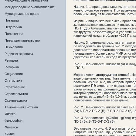
Международные отношения
На рис. 1,
а
приведена зависимость вяз
Международные экономические
неньютоновское течение. При изменени
Муниципальное право
величины модуля высокоэластичности и
Нотариат
Из рис. 2 видно, что все смеси проявл
же направлении возрастает и вязкость 
Педагогика
ПС-1). Для большинства изученных сме
экструдата, возрастающие с увеличени
Политология
напряжений лежат в области ~105 Па, к
Предпринимательство
На рис. 3 приведены результаты такого
rjo определяли по данным рис. 2 мето
Психология
достигается инвариантное описание по
по-видимому, более узким ММР этих об
Радиоэлектроника
двухфазных смесей исходя из представ
Реклама
Рис. 1. Зависимость вязкости
(а)
и мод
Риторика
- ПС-3
Социология
Морфология экструдатов смесей.
Ис
виде отдельных частиц. Повышение т п
Статистика
волокна. Из рис. 4,
а,
на котором привед
волокнами ПЭ имеются и отдельные час
Страхование
узкий интервал напряжений сдвига, ох
которой приводит к образованию
в
экст
Строительство
экструдатов длиной (2--3) *10-3 м,
соде
поперечное сечение по всей длине.
Схемотехника
Таможенная система
Рис. 2. Зависимость вязкости смесей 
(Б); 6-ПЭ-2-ПС-2 (Б); 7-ПЭ-2-ПС-3 (Б);
Физика
Рис. 3. Зависимость lgOl/Ло)--lg(Yno) и
Философия
ПС-3 (Б); 7-ПЭ-З-ПС-З (Б)
Финансы
Это следует из рис. 4,
б
для отмытого о
напряжения сдвига Тпр, увеличение кот
Химия
микрофотографии продольного среза с э