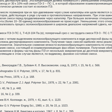
ывать дисперсную фазу. Эта концентрация должна понижаться с уменьшением отношен
ереход от 30 к 10%-ной смеси ПЭ-3 -- ПС-1, в которой образование взаимопроникающих
ктически целиком состоит из волокон ПЭ.
смесях полимеров при их про-давливании через узкие капилляры или щели является 
оров, действующих в ряде случаев в противоположных направлениях. При этом важн
логия смеси перед продавливанием через капилляр. При больших величинах отношени
нта (более 10--30 единиц) волокнообразования не происходит. Уменьшение этого отно
еализовать процесс волокнообразования в широком диапазоне напряжений сдвига, на
смеси ПЭ-З-ПС-1, Т=6,8-104 Па (в); поперечный срез с экструдата смеси ПЭ-3 - ПС-1 
ов с четким выделением волокнообразующего компонента в виде дисперсной фазы пр
олокна диспергированного компонента. Получение таких смесей наиболее легко реали
мпонентов. Значительное снижение вязкости волокнообразующего компонента по отнош
ванию смеси, состоящей из взаимопроникающих фаз обоих полимеров. Получение обо
 разменов и формы частиц фазы ПЭ от нескольких микрометров до десятков микромет
еляющим в этом случае является, по-видимому, фазовое состояние смеси.
Виноградов Г.В., Зубович К. Л. Высокомолек. соед. Б, 1973, т. 15, № 8, с. 566.
 Vinogradov G.V. Polymer, 1976, v. 17, № 9, p. 831.
mic Press, 1978, v. 2, p. 168.
.V., Pelzbauer Z.J. Appl. Polymer Sci., 1978, v. 22, № 7, p. 2081.
v. 40, № 3, p. 448.
 16, № 2, p. 339.
В.Н. Коллоидн. ж., 1979, т. 41, вып. 6, с. 1120.
v G.V. Polymer Engng Sci., 1980, v. 20, № 15, p. 1023.
., Чирков Н.М. Кинетика и катализ, 1967, т. 8, № 2, с. 265.