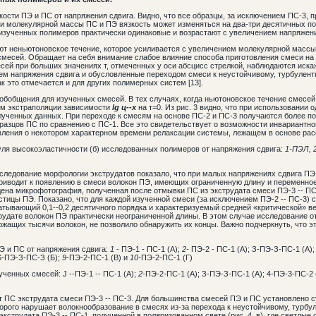
кости ПЭ и ПС от напряжения сдвига. Видно, что все образцы, за исключением ПС-3, 
и молекулярной массы ПС и ПЭ вязкость может изменяться на два-три десятичных пор
зученных полимеров практически одинаковые и возрастают с увеличением напряжения 
яют неньютоновское течение, которое усиливается с увеличением молекулярной массы
смесей. Обращает на себя внимание слабое влияние способа приготовления смеси на 
сей при больших значениях т, отмеченных у оси абсцисс стрелкой, наблюдаются иск
ем напряжения сдвига и обусловленные переходом смеси к неустойчивому, турбулент
ак это отмечается и для других полимерных систем [13].
 обобщения для изученных смесей. В тех случаях, когда ньютоновское течение смесей
дом экстраполяции зависимости
lg ц--х
на т=0. Из рис. 3 видно, что при использовании
лученных данных. При переходе к смесям на основе ПС-2 и ПС-3 получаются более по
разцов ПС по сравнению с ПС-1. Все это свидетельствует о возможности инвариантн
ления о некотором характерном времени релаксации системы, лежащем в основе расс
уля высокоэластичности (б) исследованных полимеров от напряжения сдвига:
1-ПЭЛ, 2
следование морфологии экструдатов показало, что при малых напряжениях сдвига ПЭ
риводит к появлению в смеси волокон ПЭ, имеющих ограниченную длину и переменное
ена микрофотография, полученная после отмывки ПС из экструдата смеси ПЭ-3 -- ПС-
тицы ПЭ. Показано, что для каждой изученной смеси (за исключением ПЭ-2 -- ПС-3) 
ватывающий 0,1--0,2 десятичного порядка и характеризуемый средней «критической» 
рудате волокон ПЭ практически неограниченной длины. В этом случае исследование о
ржащих тысячи волокон, не позволило обнаружить их концы. Важно подчеркнуть, что э
ПЭ и ПС от напряжения сдвига:
1
- ПЭ-1 - ПС-1 (А);
2-
ПЭ-2 - ПС-1 (А); З-ПЭ-З-ПС-1 (А)
 S-ПЭ-З-ПС-З (Б);
9
-ПЭ-2-ПС-1 (В) и
10-
ПЭ-2-ПС-1 (Г)
зученных смесей: J --ПЭ-1 -- ПС-1 (А);
2
-ПЭ-2-ПС-1 (А); З-ПЭ-З-ПС-1 (А); 4-ПЭ-3-ПС-2 
т ПС экструдата смеси ПЭ-3 -- ПС-3. Для большинства смесей ПЭ и ПС установлено 
орого нарушает волокнообразование в смесях из-за перехода к неустойчивому, турбу
кструдата ПЭ-3 -- ПС-1, полученной в поляризованном свете (рис. 4, в), где светлые