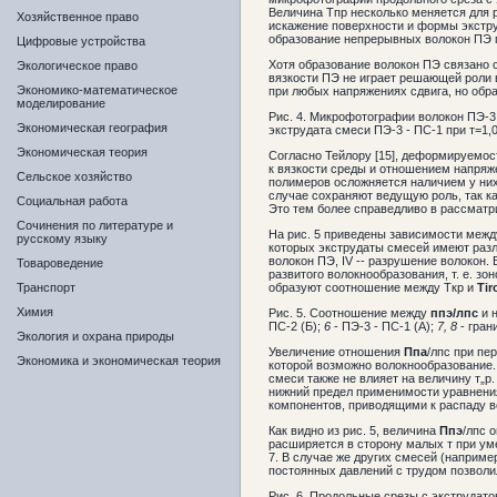
Величина Тпр несколько меняется для р
Хозяйственное право
искажение поверхности и формы экстру
образование непрерывных волокон ПЭ п
Цифровые устройства
Хотя образование волокон ПЭ связано 
Экологическое право
вязкости ПЭ не играет решающей роли 
Экономико-математическое
при любых напряжениях сдвига, но обр
моделирование
Рис. 4. Микрофотографии волокон ПЭ-3, 
Экономическая география
экструдата смеси ПЭ-3 - ПС-1 при т=1,
Экономическая теория
Согласно Тейлору [15], деформируемос
к вязкости среды и отношением напряж
Сельское хозяйство
полимеров осложняется наличием у них 
случае сохраняют ведущую роль, так к
Социальная работа
Это тем более справедливо в рассматри
Сочинения по литературе и
На рис. 5 приведены зависимости межд
русскому языку
которых экструдаты смесей имеют разли
волокон ПЭ, IV -- разрушение волокон.
Товароведение
развитого волокнообразования, т. е. зо
Транспорт
образуют соотношение между Ткр и
Tir
Химия
Рис. 5. Соотношение между
ппэ/лпс
и 
ПС-2 (Б);
6
- ПЭ-3 - ПС-1 (А);
7, 8
- гра
Экология и охрана природы
Увеличение отношения
Ппа
/лпс при пе
Экономика и экономическая теория
которой возможно волокнообразование.
смеси также не влияет на величину т„р
нижний предел применимости уравнения
компонентов, приводящими к распаду во
Как видно из рис. 5, величина
Ппэ
/лпс 
расширяется в сторону малых т при у
7. В случае же других смесей (наприме
постоянных давлений с трудом позволи
Рис. 6. Продольные срезы с экструдатов